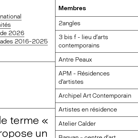
Membres
national
2angles
ités
ade 2026
3 bis f - lieu d’arts
mades 2016-2025
contemporains
Antre Peaux
APM - Résidences
d'artistes
Archipel Art Contemporain
Artistes en résidence
le terme «
Atelier Calder
 propose un
Banyan – centre d’art