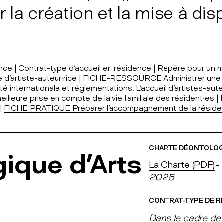
la création et la mise à dis
ence
|
Contrat-type d'accueil en résidence
|
Repère pour un 
d'artiste-auteur·rice
|
FICHE-RESSOURCE Administrer une ré
nternationale et réglementations. L'accueil d'artistes-aute
ure prise en compte de la vie familiale des résident·es
|
|
FICHE PRATIQUE Préparer l'accompagnement de la résidenc
CHARTE DÉONTOLO
ique d'Arts
La Charte (PDF)
-
2025
CONTRAT-TYPE DE R
Dans le cadre de 