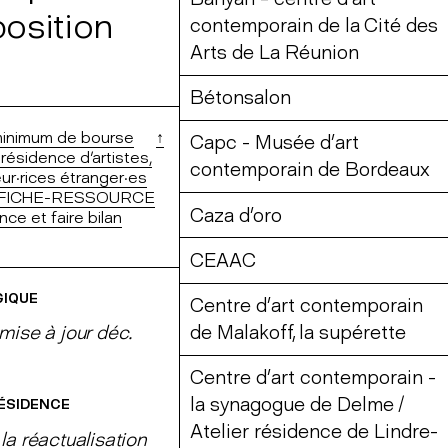
position
contemporain de la Cité des
Arts de La Réunion
Bétonsalon
minimum de bourse
↑
Capc - Musée d’art
sidence d'artistes,
contemporain de Bordeaux
ur·rices étranger·es
FICHE-RESSOURCE
Caza d’oro
e et faire bilan
CEAAC
GIQUE
Centre d’art contemporain
de Malakoff, la supérette
mise à jour déc.
Centre d’art contemporain -
la synagogue de Delme /
ÉSIDENCE
Atelier résidence de Lindre-
la réactualisation