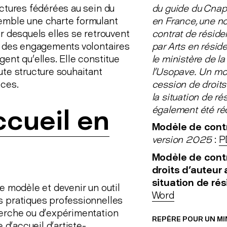
du guide du Cnap
uctures fédérées au sein du
en France, une no
semble une charte formulant
contrat de réside
r desquels elles se retrouvent
par Arts en réside
le des engagements volontaires
le ministère de la 
ent qu’elles. Elle constitue
l'Usopave. Un mo
ute structure souhaitant
cession de droits
ices.
la situation de r
également été ré
ccueil en
Modèle de cont
version 2025
:
P
Modèle de cont
droits d'auteur 
situation de ré
e modèle et devenir un outil
Word
s pratiques professionnelles
herche ou d’expérimentation
REPÈRE POUR UN MI
 d’accueil d’artiste-