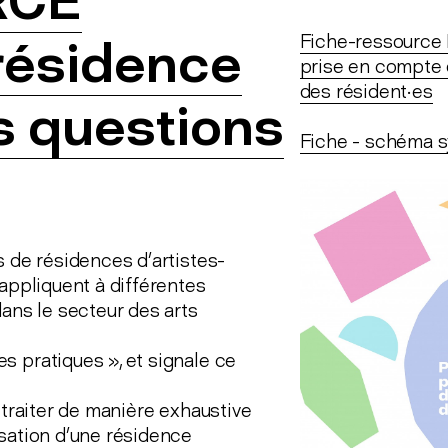
RCE
Fiche-ressource 
résidence
prise en compte d
des résident·es
es questions
Fiche - schéma s
s de résidences d’artistes-
'appliquent à différentes
dans le secteur des arts
s pratiques », et signale ce
 traiter de manière exhaustive
isation d’une résidence