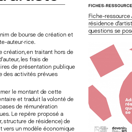
FICHES-RESSOURC
Fiche-ressource 
résidence d'artist
questions se pos
nim de bourse de création et
e-auteur·rice.
e création, en traitant hors de
auteur, les frais de
aires de présentation publique
re des activités prévues
imer le montant de cette
aire et traduit la volonté de
 bases de rémunération
iques. Le repère proposé a
, structure de résidence) de
ent vers un modèle économique